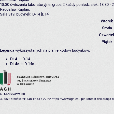
18:30
ćwiczenia laboratoryjne, grupa 2
każdy poniedziałek, 18:30 - 
Radosław Kapłan
,
Sala 319,
budynek:
D-14 [D14]
Wtorek
Środa
Czwarte
Piątek
Legenda wykorzystanych na planie kodów budynków:
D14
—
D-14
D14a
—
D-14a
al. Mickiewicza 30
30-059 Kraków
tel: +48 12 617 22 22
https://www.agh.edu.pl/
kontakt
deklaracja 