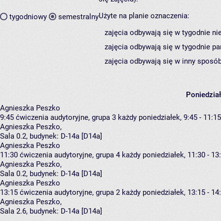
Użyte na planie oznaczenia:
tygodniowy
semestralny
zajęcia odbywają się w tygodnie ni
zajęcia odbywają się w tygodnie pa
zajęcia odbywają się w inny sposób
Poniedzia
Agnieszka Peszko
9:45
ćwiczenia audytoryjne, grupa 3
każdy poniedziałek, 9:45 - 11:15
Agnieszka Peszko
,
Sala 0.2,
budynek:
D-14a [D14a]
Agnieszka Peszko
11:30
ćwiczenia audytoryjne, grupa 4
każdy poniedziałek, 11:30 - 13
Agnieszka Peszko
,
Sala 0.2,
budynek:
D-14a [D14a]
Agnieszka Peszko
13:15
ćwiczenia audytoryjne, grupa 2
każdy poniedziałek, 13:15 - 14
Agnieszka Peszko
,
Sala 2.6,
budynek:
D-14a [D14a]