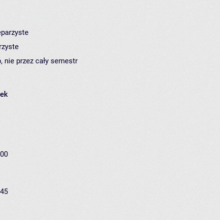
eparzyste
rzyste
, nie przez cały semestr
łek
:00
:45