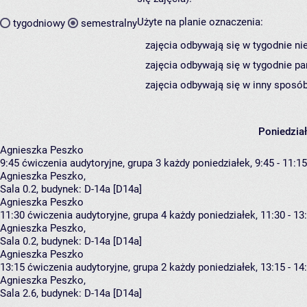
Użyte na planie oznaczenia:
tygodniowy
semestralny
zajęcia odbywają się w tygodnie ni
zajęcia odbywają się w tygodnie pa
zajęcia odbywają się w inny sposób
Poniedzia
Agnieszka Peszko
9:45
ćwiczenia audytoryjne, grupa 3
każdy poniedziałek, 9:45 - 11:15
Agnieszka Peszko
,
Sala 0.2,
budynek:
D-14a [D14a]
Agnieszka Peszko
11:30
ćwiczenia audytoryjne, grupa 4
każdy poniedziałek, 11:30 - 13
Agnieszka Peszko
,
Sala 0.2,
budynek:
D-14a [D14a]
Agnieszka Peszko
13:15
ćwiczenia audytoryjne, grupa 2
każdy poniedziałek, 13:15 - 14
Agnieszka Peszko
,
Sala 2.6,
budynek:
D-14a [D14a]