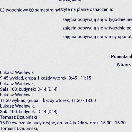
Użyte na planie oznaczenia:
tygodniowy
semestralny
zajęcia odbywają się w tygodnie ni
zajęcia odbywają się w tygodnie pa
zajęcia odbywają się w inny sposób
Poniedzia
Wtorek
Łukasz Wacławik
9:45
wykład, grupa 1
każdy wtorek, 9:45 - 11:15
Łukasz Wacławik
,
Sala 100,
budynek:
D-14 [D14]
Łukasz Wacławik
11:30
wykład, grupa 1
każdy wtorek, 11:30 - 13:00
Łukasz Wacławik
,
Sala 100,
budynek:
D-14 [D14]
Tomasz Dziubiński
15:00
ćwiczenia audytoryjne, grupa 4
każdy wtorek, 15:00 - 16:30
Tomasz Dziubiński
,