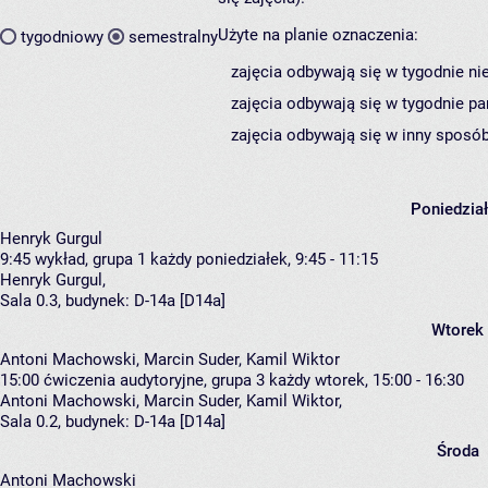
Użyte na planie oznaczenia:
tygodniowy
semestralny
zajęcia odbywają się w tygodnie ni
zajęcia odbywają się w tygodnie pa
zajęcia odbywają się w inny sposób
Poniedzia
Henryk Gurgul
9:45
wykład, grupa 1
każdy poniedziałek, 9:45 - 11:15
Henryk Gurgul
,
Sala 0.3,
budynek:
D-14a [D14a]
Wtorek
Antoni Machowski, Marcin Suder, Kamil Wiktor
15:00
ćwiczenia audytoryjne, grupa 3
każdy wtorek, 15:00 - 16:30
Antoni Machowski
,
Marcin Suder
,
Kamil Wiktor
,
Sala 0.2,
budynek:
D-14a [D14a]
Środa
Antoni Machowski