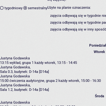
Użyte na planie oznaczenia:
tygodniowy
semestralny
zajęcia odbywają się w tygodnie ni
zajęcia odbywają się w tygodnie pa
zajęcia odbywają się w inny sposób
Poniedzia
Wtorek
Justyna Godawska
13:15
wykład, grupa 1
każdy wtorek, 13:15 - 14:45
Justyna Godawska
,
Sala 0.3,
budynek:
D-14a [D14a]
Justyna Godawska
15:00
ćwiczenia audytoryjne, grupa 2
każdy wtorek, 15:00 - 16:30
Justyna Godawska
,
Sala 1.2,
budynek:
D-14a [D14a]
Środa
Justyna Godawska