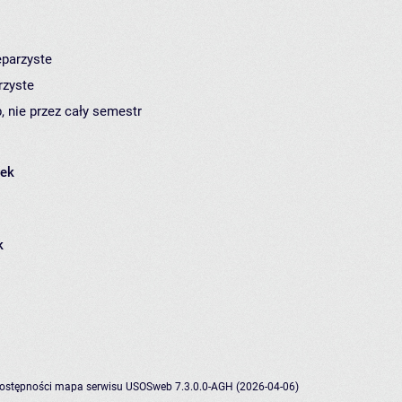
eparzyste
rzyste
, nie przez cały semestr
łek
k
dostępności
mapa serwisu
USOSweb 7.3.0.0-AGH (2026-04-06)