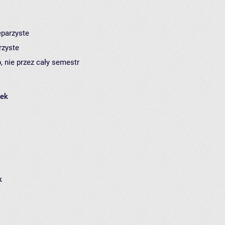
eparzyste
rzyste
, nie przez cały semestr
łek
k