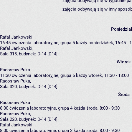
zajęcia odbywają się w tygodnie pa
zajęcia odbywają się w inny sposób
Poniedzia
Rafał Jankowski
16:45
ćwiczenia laboratoryjne, grupa 5
każdy poniedziałek, 16:45 - 
Rafał Jankowski
,
Sala 315,
budynek:
D-14 [D14]
Wtorek
Radosław Puka
11:30
ćwiczenia laboratoryjne, grupa 6
każdy wtorek, 11:30 - 13:00
Radosław Puka
,
Sala 320,
budynek:
D-14 [D14]
Środa
Radosław Puka
8:00
ćwiczenia laboratoryjne, grupa 4
każda środa, 8:00 - 9:30
Radosław Puka
,
Sala 220,
budynek:
D-14 [D14]
Rafał Jankowski
8:00
ćwiczenia laboratoryjne, grupa 3
każda środa, 8:00 - 9:30