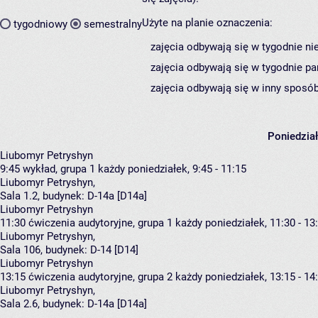
Użyte na planie oznaczenia:
tygodniowy
semestralny
zajęcia odbywają się w tygodnie ni
zajęcia odbywają się w tygodnie pa
zajęcia odbywają się w inny sposób
Poniedzia
Liubomyr Petryshyn
9:45
wykład, grupa 1
każdy poniedziałek, 9:45 - 11:15
Liubomyr Petryshyn
,
Sala 1.2,
budynek:
D-14a [D14a]
Liubomyr Petryshyn
11:30
ćwiczenia audytoryjne, grupa 1
każdy poniedziałek, 11:30 - 13
Liubomyr Petryshyn
,
Sala 106,
budynek:
D-14 [D14]
Liubomyr Petryshyn
13:15
ćwiczenia audytoryjne, grupa 2
każdy poniedziałek, 13:15 - 14
Liubomyr Petryshyn
,
Sala 2.6,
budynek:
D-14a [D14a]