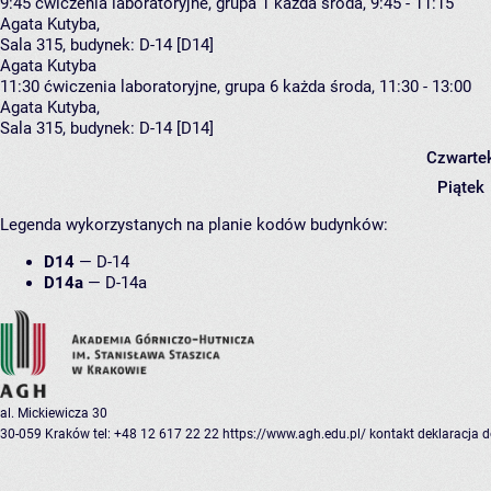
9:45
ćwiczenia laboratoryjne, grupa 1
każda środa, 9:45 - 11:15
Agata Kutyba
,
Sala 315,
budynek:
D-14 [D14]
Agata Kutyba
11:30
ćwiczenia laboratoryjne, grupa 6
każda środa, 11:30 - 13:00
Agata Kutyba
,
Sala 315,
budynek:
D-14 [D14]
Czwarte
Piątek
Legenda wykorzystanych na planie kodów budynków:
D14
—
D-14
D14a
—
D-14a
al. Mickiewicza 30
30-059 Kraków
tel: +48 12 617 22 22
https://www.agh.edu.pl/
kontakt
deklaracja 