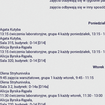
zajęcia odbywają się w tygodnie pa
zajęcia odbywają się w inny sposób
Poniedzia
Agata Kutyba
13:15
ćwiczenia laboratoryjne, grupa 4
każdy poniedziałek, 13:15 - 
Agata Kutyba
,
Sala 315,
budynek:
D-14 [D14]
Alicja Byrska-Rąpała
13:15
ćwiczenia laboratoryjne, grupa 2
każdy poniedziałek, 13:15 - 
Alicja Byrska-Rąpała
,
Sala 320,
budynek:
D-14 [D14]
Wtorek
Olena Stryhunivska
9:45
zajęcia warsztatowe, grupa 1
każdy wtorek, 9:45 - 11:15
Olena Stryhunivska
,
Sala 3.2,
budynek:
D-14a [D14a]
Alicja Byrska-Rąpała
11:30
ćwiczenia laboratoryjne, grupa 5
każdy wtorek, 11:30 - 13:00
Alicja Byrska-Rąpała
,
Sala 220,
budynek:
D-14 [D14]