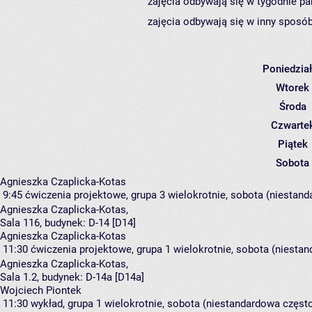
zajęcia odbywają się w tygodnie pa
zajęcia odbywają się w inny sposób
Poniedzia
Wtorek
Środa
Czwarte
Piątek
Sobota
Agnieszka Czaplicka-Kotas
9:45
ćwiczenia projektowe, grupa 3
wielokrotnie, sobota (niestand
Agnieszka Czaplicka-Kotas
,
Sala 116,
budynek:
D-14 [D14]
Agnieszka Czaplicka-Kotas
11:30
ćwiczenia projektowe, grupa 1
wielokrotnie, sobota (niestan
Agnieszka Czaplicka-Kotas
,
Sala 1.2,
budynek:
D-14a [D14a]
Wojciech Piontek
11:30
wykład, grupa 1
wielokrotnie, sobota (niestandardowa częstot