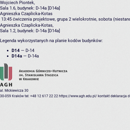
Wojciech Piontek
,
Sala 1.6,
budynek:
D-14a [D14a]
Agnieszka Czaplicka-Kotas
13:45
ćwiczenia projektowe, grupa 2
wielokrotnie, sobota (niestan
Agnieszka Czaplicka-Kotas
,
Sala 1.2,
budynek:
D-14a [D14a]
Legenda wykorzystanych na planie kodów budynków:
D14
—
D-14
D14a
—
D-14a
al. Mickiewicza 30
30-059 Kraków
tel: +48 12 617 22 22
https://www.agh.edu.pl/
kontakt
deklaracja 