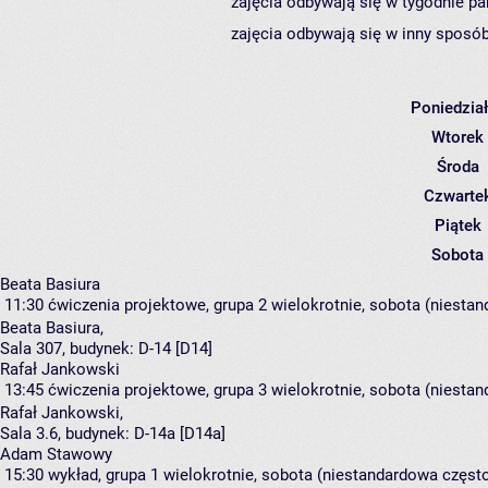
zajęcia odbywają się w tygodnie pa
zajęcia odbywają się w inny sposób
Poniedzia
Wtorek
Środa
Czwarte
Piątek
Sobota
Beata Basiura
11:30
ćwiczenia projektowe, grupa 2
wielokrotnie, sobota (niestan
Beata Basiura
,
Sala 307,
budynek:
D-14 [D14]
Rafał Jankowski
13:45
ćwiczenia projektowe, grupa 3
wielokrotnie, sobota (niestan
Rafał Jankowski
,
Sala 3.6,
budynek:
D-14a [D14a]
Adam Stawowy
15:30
wykład, grupa 1
wielokrotnie, sobota (niestandardowa częstot