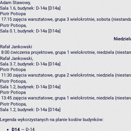
Adam Stawowy
,
Sala 1.6,
budynek:
D-14a [D14a]
Piotr Potiopa
17:15
zajęcia warsztatowe, grupa 3
wielokrotnie, sobota (niestand
Piotr Potiopa
,
Sala 0.1,
budynek:
D-14a [D14a]
Niedziel
Rafał Jankowski
8:00
ćwiczenia projektowe, grupa 1
wielokrotnie, niedziela (niesta
Rafał Jankowski
,
Sala 3.7,
budynek:
D-14a [D14a]
Piotr Potiopa
11:30
zajęcia warsztatowe, grupa 2
wielokrotnie, niedziela (niesta
Piotr Potiopa
,
Sala 1.2,
budynek:
D-14a [D14a]
Piotr Potiopa
13:45
zajęcia warsztatowe, grupa 1
wielokrotnie, niedziela (niesta
Piotr Potiopa
,
Sala 1.2,
budynek:
D-14a [D14a]
Legenda wykorzystanych na planie kodów budynków:
D14
—
D-14