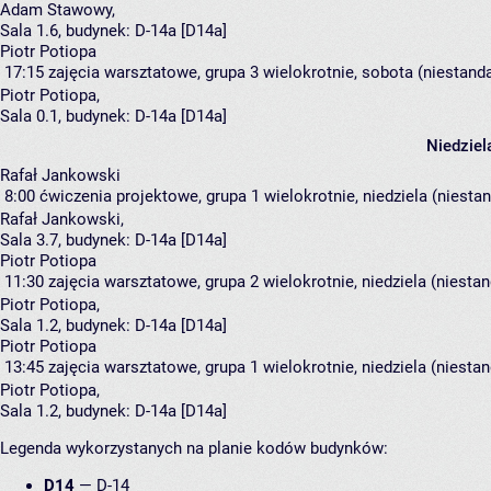
Adam Stawowy
,
Sala 1.6,
budynek:
D-14a [D14a]
Piotr Potiopa
17:15
zajęcia warsztatowe, grupa 3
wielokrotnie, sobota (niestand
Piotr Potiopa
,
Sala 0.1,
budynek:
D-14a [D14a]
Niedziel
Rafał Jankowski
8:00
ćwiczenia projektowe, grupa 1
wielokrotnie, niedziela (niesta
Rafał Jankowski
,
Sala 3.7,
budynek:
D-14a [D14a]
Piotr Potiopa
11:30
zajęcia warsztatowe, grupa 2
wielokrotnie, niedziela (niesta
Piotr Potiopa
,
Sala 1.2,
budynek:
D-14a [D14a]
Piotr Potiopa
13:45
zajęcia warsztatowe, grupa 1
wielokrotnie, niedziela (niesta
Piotr Potiopa
,
Sala 1.2,
budynek:
D-14a [D14a]
Legenda wykorzystanych na planie kodów budynków:
D14
—
D-14