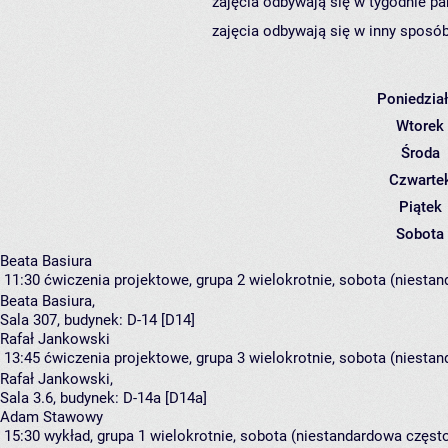
zajęcia odbywają się w tygodnie pa
zajęcia odbywają się w inny sposób
Poniedzia
Wtorek
Środa
Czwarte
Piątek
Sobota
Beata Basiura
11:30
ćwiczenia projektowe, grupa 2
wielokrotnie, sobota (niestan
Beata Basiura
,
Sala 307,
budynek:
D-14 [D14]
Rafał Jankowski
13:45
ćwiczenia projektowe, grupa 3
wielokrotnie, sobota (niestan
Rafał Jankowski
,
Sala 3.6,
budynek:
D-14a [D14a]
Adam Stawowy
15:30
wykład, grupa 1
wielokrotnie, sobota (niestandardowa częstot