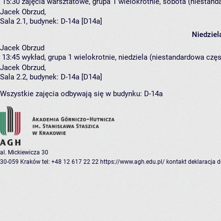
15:30
zajęcia warsztatowe, grupa 1
wielokrotnie, sobota (niestand
Jacek Obrzud
,
Sala 2.1,
budynek:
D-14a [D14a]
Niedziel
Jacek Obrzud
13:45
wykład, grupa 1
wielokrotnie, niedziela (niestandardowa częs
Jacek Obrzud
,
Sala 2.2,
budynek:
D-14a [D14a]
Wszystkie zajęcia odbywają się w budynku:
D-14a
al. Mickiewicza 30
30-059 Kraków
tel: +48 12 617 22 22
https://www.agh.edu.pl/
kontakt
deklaracja 