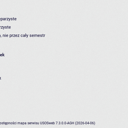
eparzyste
rzyste
, nie przez cały semestr
łek
k
dostępności
mapa serwisu
USOSweb 7.3.0.0-AGH (2026-04-06)