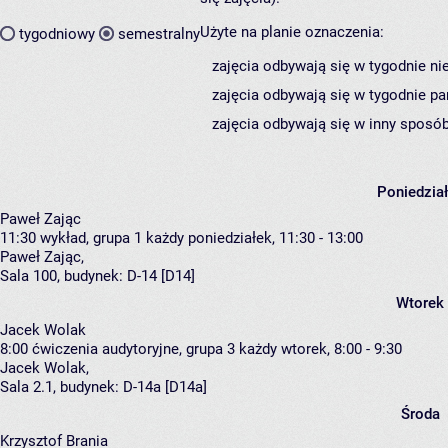
Użyte na planie oznaczenia:
tygodniowy
semestralny
zajęcia odbywają się w tygodnie ni
zajęcia odbywają się w tygodnie pa
zajęcia odbywają się w inny sposób
Poniedzia
Paweł Zając
11:30
wykład, grupa 1
każdy poniedziałek, 11:30 - 13:00
Paweł Zając
,
Sala 100,
budynek:
D-14 [D14]
Wtorek
Jacek Wolak
8:00
ćwiczenia audytoryjne, grupa 3
każdy wtorek, 8:00 - 9:30
Jacek Wolak
,
Sala 2.1,
budynek:
D-14a [D14a]
Środa
Krzysztof Brania