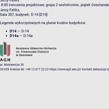
Jerzy Feliks
8:00
ćwiczenia projektowe, grupa 2
wielokrotnie, piątek (niestanda
Jerzy Feliks
,
Sala 307,
budynek:
D-14 [D14]
Legenda wykorzystanych na planie kodów budynków:
D14
—
D-14
D14a
—
D-14a
al. Mickiewicza 30
30-059 Kraków
tel: +48 12 617 22 22
https://www.agh.edu.pl/
kontakt
deklaracja 