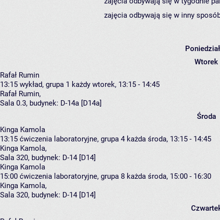
zajęcia odbywają się w tygodnie pa
zajęcia odbywają się w inny sposób
Poniedzia
Wtorek
Rafał Rumin
13:15
wykład, grupa 1
każdy wtorek, 13:15 - 14:45
Rafał Rumin
,
Sala 0.3,
budynek:
D-14a [D14a]
Środa
Kinga Kamola
13:15
ćwiczenia laboratoryjne, grupa 4
każda środa, 13:15 - 14:45
Kinga Kamola
,
Sala 320,
budynek:
D-14 [D14]
Kinga Kamola
15:00
ćwiczenia laboratoryjne, grupa 8
każda środa, 15:00 - 16:30
Kinga Kamola
,
Sala 320,
budynek:
D-14 [D14]
Czwarte