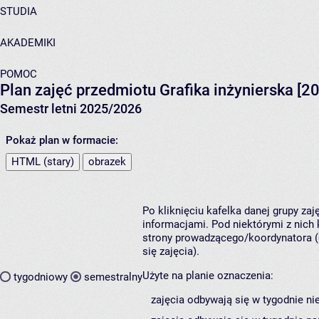
STUDIA
AKADEMIKI
POMOC
Plan zajęć przedmiotu Grafika inżynierska [2
Semestr letni 2025/2026
Pokaż plan w formacie:
HTML (stary)
obrazek
Po kliknięciu kafelka danej grupy za
informacjami. Pod niektórymi z nich k
strony prowadzącego/koordynatora (
się zajęcia).
Użyte na planie oznaczenia:
tygodniowy
semestralny
zajęcia odbywają się w tygodnie ni