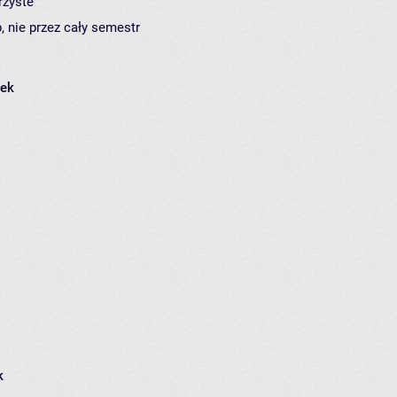
rzyste
, nie przez cały semestr
łek
k