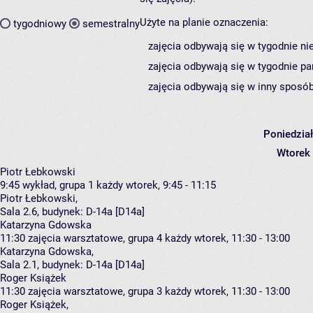
Użyte na planie oznaczenia:
tygodniowy
semestralny
zajęcia odbywają się w tygodnie ni
zajęcia odbywają się w tygodnie pa
zajęcia odbywają się w inny sposób
Poniedzia
Wtorek
Piotr Łebkowski
9:45
wykład, grupa 1
każdy wtorek, 9:45 - 11:15
Piotr Łebkowski
,
Sala 2.6,
budynek:
D-14a [D14a]
Katarzyna Gdowska
11:30
zajęcia warsztatowe, grupa 4
każdy wtorek, 11:30 - 13:00
Katarzyna Gdowska
,
Sala 2.1,
budynek:
D-14a [D14a]
Roger Książek
11:30
zajęcia warsztatowe, grupa 3
każdy wtorek, 11:30 - 13:00
Roger Książek
,