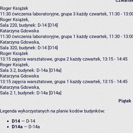
Czwarte
Roger Książek
11:30
ćwiczenia laboratoryjne, grupa 3
każdy czwartek, 11:30 - 13:0
Roger Książek
,
Sala 220,
budynek:
D-14 [D14]
Katarzyna Gdowska
11:30
ćwiczenia laboratoryjne, grupa 1
każdy czwartek, 11:30 - 13:0
Katarzyna Gdowska
,
Sala 320,
budynek:
D-14 [D14]
Roger Książek
13:15
zajęcia warsztatowe, grupa 2
każdy czwartek, 13:15 - 14:45
Roger Książek
,
Sala 3.2,
budynek:
D-14a [D14a]
Katarzyna Gdowska
13:15
zajęcia warsztatowe, grupa 1
każdy czwartek, 13:15 - 14:45
Katarzyna Gdowska
,
Sala 2.1,
budynek:
D-14a [D14a]
Piątek
Legenda wykorzystanych na planie kodów budynków:
D14
—
D-14
D14a
—
D-14a