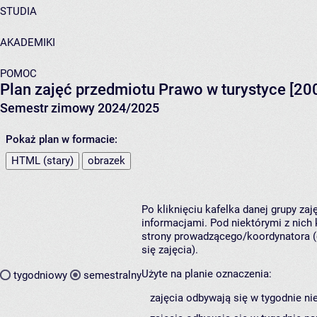
STUDIA
AKADEMIKI
POMOC
Plan zajęć przedmiotu Prawo w turystyce [20
Semestr zimowy 2024/2025
Pokaż plan w formacie:
HTML (stary)
obrazek
Po kliknięciu kafelka danej grupy za
informacjami. Pod niektórymi z nich k
strony prowadzącego/koordynatora (
się zajęcia).
Użyte na planie oznaczenia:
tygodniowy
semestralny
zajęcia odbywają się w tygodnie ni