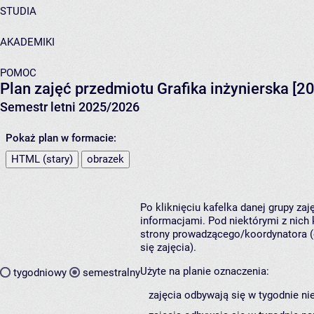
STUDIA
AKADEMIKI
POMOC
Plan zajęć przedmiotu Grafika inżynierska [2
Semestr letni 2025/2026
Pokaż plan w formacie:
HTML (stary)
obrazek
Po kliknięciu kafelka danej grupy za
informacjami. Pod niektórymi z nich k
strony prowadzącego/koordynatora (
się zajęcia).
Użyte na planie oznaczenia:
tygodniowy
semestralny
zajęcia odbywają się w tygodnie ni