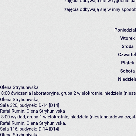
zajęcia odbywają się w tygodnie pa
zajęcia odbywają się w inny sposób
Poniedzia
Wtorek
Środa
Czwarte
Piątek
Sobota
Niedziel
Olena Stryhunivska
8:00
ćwiczenia laboratoryjne, grupa 2
wielokrotnie, niedziela (nies
Olena Stryhunivska
,
Sala 320,
budynek:
D-14 [D14]
Rafał Rumin, Olena Stryhunivska
8:00
wykład, grupa 1
wielokrotnie, niedziela (niestandardowa często
Rafał Rumin
,
Olena Stryhunivska
,
Sala 116,
budynek:
D-14 [D14]
Olena Stryhunivska