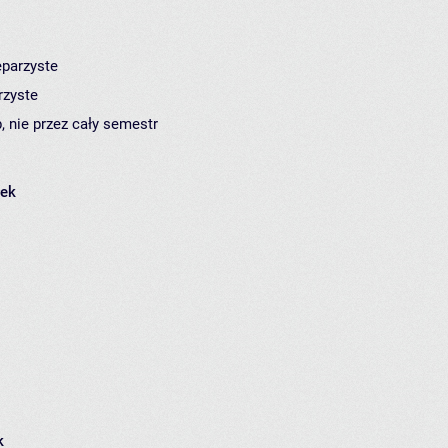
eparzyste
rzyste
, nie przez cały semestr
łek
k