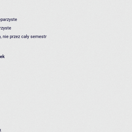
eparzyste
rzyste
, nie przez cały semestr
łek
k