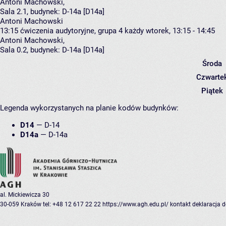
Antoni Machowski
,
Sala 2.1,
budynek:
D-14a [D14a]
Antoni Machowski
13:15
ćwiczenia audytoryjne, grupa 4
każdy wtorek, 13:15 - 14:45
Antoni Machowski
,
Sala 0.2,
budynek:
D-14a [D14a]
Środa
Czwarte
Piątek
Legenda wykorzystanych na planie kodów budynków:
D14
—
D-14
D14a
—
D-14a
al. Mickiewicza 30
30-059 Kraków
tel: +48 12 617 22 22
https://www.agh.edu.pl/
kontakt
deklaracja 