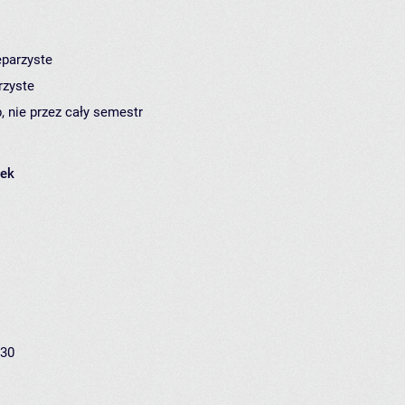
eparzyste
rzyste
, nie przez cały semestr
łek
:30