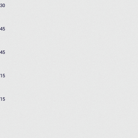
:30
:45
:45
:15
:15