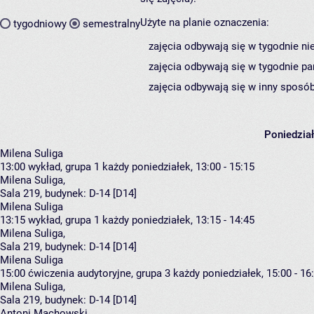
Użyte na planie oznaczenia:
tygodniowy
semestralny
zajęcia odbywają się w tygodnie ni
zajęcia odbywają się w tygodnie pa
zajęcia odbywają się w inny sposób
Poniedzia
Milena Suliga
13:00
wykład, grupa 1
każdy poniedziałek, 13:00 - 15:15
Milena Suliga
,
Sala 219,
budynek:
D-14 [D14]
Milena Suliga
13:15
wykład, grupa 1
każdy poniedziałek, 13:15 - 14:45
Milena Suliga
,
Sala 219,
budynek:
D-14 [D14]
Milena Suliga
15:00
ćwiczenia audytoryjne, grupa 3
każdy poniedziałek, 15:00 - 16
Milena Suliga
,
Sala 219,
budynek:
D-14 [D14]
Antoni Machowski