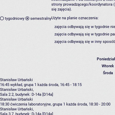
strony prowadzącego/koordynatora (
się zajęcia).
Użyte na planie oznaczenia:
tygodniowy
semestralny
zajęcia odbywają się w tygodnie ni
zajęcia odbywają się w tygodnie pa
zajęcia odbywają się w inny sposób
Poniedzia
Wtorek
Środa
Stanisław Urbański
16:45
wykład, grupa 1
każda środa, 16:45 - 18:15
Stanisław Urbański
,
Sala 2.2,
budynek:
D-14a [D14a]
Stanisław Urbański
18:30
ćwiczenia laboratoryjne, grupa 1
każda środa, 18:30 - 20:00
Stanisław Urbański
,
Sala 3.7,
budynek:
D-14a [D14a]