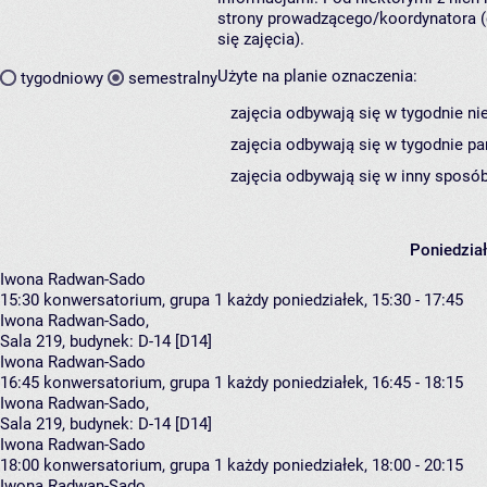
strony prowadzącego/koordynatora (
się zajęcia).
Użyte na planie oznaczenia:
tygodniowy
semestralny
zajęcia odbywają się w tygodnie ni
zajęcia odbywają się w tygodnie pa
zajęcia odbywają się w inny sposób
Poniedzia
Iwona Radwan-Sado
15:30
konwersatorium, grupa 1
każdy poniedziałek, 15:30 - 17:45
Iwona Radwan-Sado
,
Sala 219,
budynek:
D-14 [D14]
Iwona Radwan-Sado
16:45
konwersatorium, grupa 1
każdy poniedziałek, 16:45 - 18:15
Iwona Radwan-Sado
,
Sala 219,
budynek:
D-14 [D14]
Iwona Radwan-Sado
18:00
konwersatorium, grupa 1
każdy poniedziałek, 18:00 - 20:15
Iwona Radwan-Sado
,