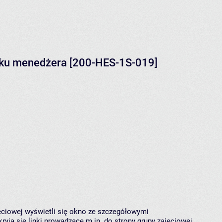
nku menedżera [200-HES-1S-019]
jęciowej wyświetli się okno ze szczegółowymi
ryją się linki prowadzące m.in. do strony grupy zajęciowej,