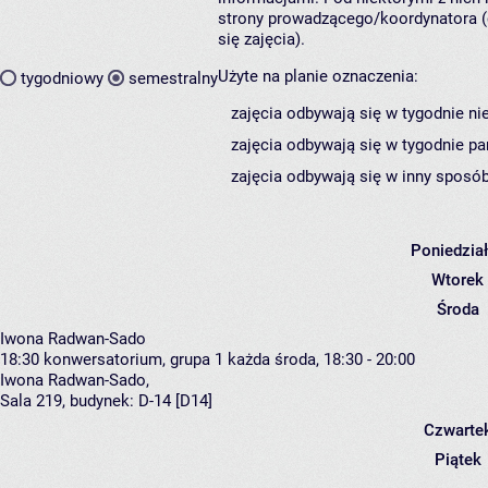
strony prowadzącego/koordynatora (
się zajęcia).
Użyte na planie oznaczenia:
tygodniowy
semestralny
zajęcia odbywają się w tygodnie ni
zajęcia odbywają się w tygodnie pa
zajęcia odbywają się w inny sposób
Poniedzia
Wtorek
Środa
Iwona Radwan-Sado
18:30
konwersatorium, grupa 1
każda środa, 18:30 - 20:00
Iwona Radwan-Sado
,
Sala 219,
budynek:
D-14 [D14]
Czwarte
Piątek