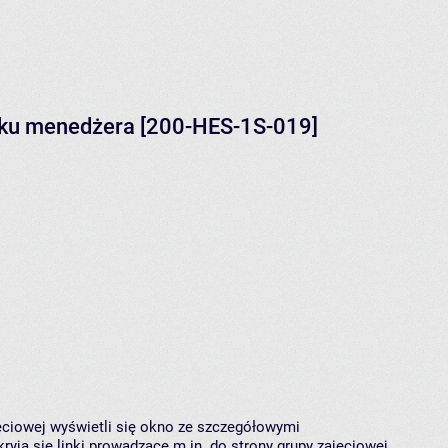
nku menedżera [200-HES-1S-019]
jęciowej wyświetli się okno ze szczegółowymi
ryją się linki prowadzące m.in. do strony grupy zajęciowej,