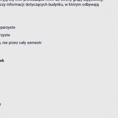
czy informacji dotyczących budynku, w którym odbywają
eparzyste
rzyste
, nie przez cały semestr
łek
k