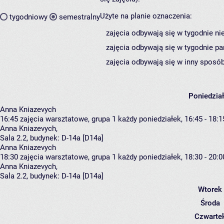
Użyte na planie oznaczenia:
tygodniowy
semestralny
zajęcia odbywają się w tygodnie ni
zajęcia odbywają się w tygodnie pa
zajęcia odbywają się w inny sposób
Poniedzia
Anna Kniazevych
16:45
zajęcia warsztatowe, grupa 1
każdy poniedziałek, 16:45 - 18:1
Anna Kniazevych
,
Sala 2.2,
budynek:
D-14a [D14a]
Anna Kniazevych
18:30
zajęcia warsztatowe, grupa 1
każdy poniedziałek, 18:30 - 20:0
Anna Kniazevych
,
Sala 2.2,
budynek:
D-14a [D14a]
Wtorek
Środa
Czwarte