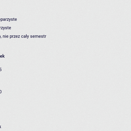
eparzyste
rzyste
, nie przez cały semestr
łek
5
0
k