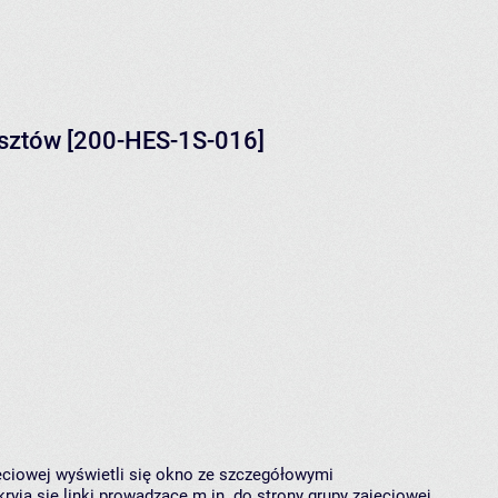
osztów [200-HES-1S-016]
jęciowej wyświetli się okno ze szczegółowymi
ryją się linki prowadzące m.in. do strony grupy zajęciowej,