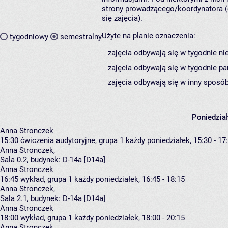
strony prowadzącego/koordynatora (
się zajęcia).
Użyte na planie oznaczenia:
tygodniowy
semestralny
zajęcia odbywają się w tygodnie ni
zajęcia odbywają się w tygodnie pa
zajęcia odbywają się w inny sposób
Poniedzia
Anna Stronczek
15:30
ćwiczenia audytoryjne, grupa 1
każdy poniedziałek, 15:30 - 17
Anna Stronczek
,
Sala 0.2,
budynek:
D-14a [D14a]
Anna Stronczek
16:45
wykład, grupa 1
każdy poniedziałek, 16:45 - 18:15
Anna Stronczek
,
Sala 2.1,
budynek:
D-14a [D14a]
Anna Stronczek
18:00
wykład, grupa 1
każdy poniedziałek, 18:00 - 20:15
Anna Stronczek
,