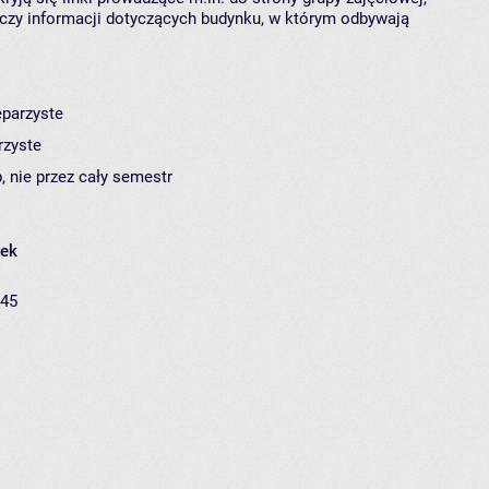
czy informacji dotyczących budynku, w którym odbywają
eparzyste
rzyste
, nie przez cały semestr
łek
:45