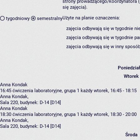
strony prowadzącego/koordynatora (
się zajęcia).
Użyte na planie oznaczenia:
tygodniowy
semestralny
zajęcia odbywają się w tygodnie ni
zajęcia odbywają się w tygodnie pa
zajęcia odbywają się w inny sposób
Poniedzia
Wtorek
Anna Kondak
16:45
ćwiczenia laboratoryjne, grupa 1
każdy wtorek, 16:45 - 18:15
Anna Kondak
,
Sala 220,
budynek:
D-14 [D14]
Anna Kondak
18:30
ćwiczenia laboratoryjne, grupa 1
każdy wtorek, 18:30 - 20:00
Anna Kondak
,
Sala 220,
budynek:
D-14 [D14]
Środa