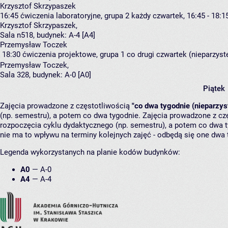
Krzysztof Skrzypaszek
16:45
ćwiczenia laboratoryjne, grupa 2
każdy czwartek, 16:45 - 18:1
Krzysztof Skrzypaszek
,
Sala n518,
budynek:
A-4 [A4]
Przemysław Toczek
18:30
ćwiczenia projektowe, grupa 1
co drugi czwartek (nieparzyste
Przemysław Toczek
,
Sala 328,
budynek:
A-0 [A0]
Piątek
Zajęcia prowadzone z częstotliwością
"co dwa tygodnie (nieparzys
(np. semestru), a potem co dwa tygodnie. Zajęcia prowadzone z cz
rozpoczęcia cyklu dydaktycznego (np. semestru), a potem co dwa ty
nie ma to wpływu na terminy kolejnych zajęć - odbędą się one dwa 
Legenda wykorzystanych na planie kodów budynków:
A0
—
A-0
A4
—
A-4