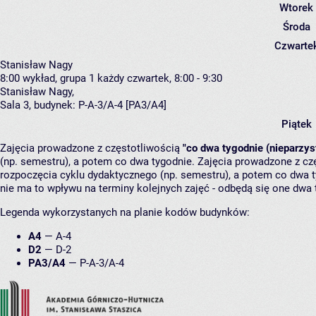
Wtorek
Środa
Czwarte
Stanisław Nagy
8:00
wykład, grupa 1
każdy czwartek, 8:00 - 9:30
Stanisław Nagy
,
Sala 3,
budynek:
P-A-3/A-4 [PA3/A4]
Piątek
Zajęcia prowadzone z częstotliwością
"co dwa tygodnie (nieparzys
(np. semestru), a potem co dwa tygodnie. Zajęcia prowadzone z cz
rozpoczęcia cyklu dydaktycznego (np. semestru), a potem co dwa ty
nie ma to wpływu na terminy kolejnych zajęć - odbędą się one dwa 
Legenda wykorzystanych na planie kodów budynków:
A4
—
A-4
D2
—
D-2
PA3/A4
—
P-A-3/A-4