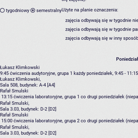
Użyte na planie oznaczenia:
tygodniowy
semestralny
zajęcia odbywają się w tygodnie ni
zajęcia odbywają się w tygodnie pa
zajęcia odbywają się w inny sposób
Poniedzia
Łukasz Klimkowski
9:45
ćwiczenia audytoryjne, grupa 1
każdy poniedziałek, 9:45 - 11:15
Łukasz Klimkowski
,
Sala 508,
budynek:
A-4 [A4]
Rafał Smulski
13:15
ćwiczenia laboratoryjne, grupa 1
co drugi poniedziałek (niepa
Rafał Smulski
,
Sala 3.03,
budynek:
D-2 [D2]
Rafał Smulski
15:00
ćwiczenia laboratoryjne, grupa 2
co drugi poniedziałek (niepa
Rafał Smulski
,
Sala 3.03,
budynek:
D-2 [D2]