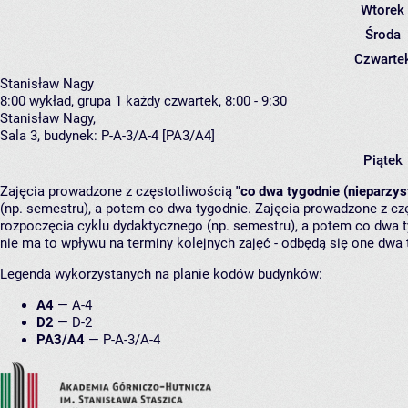
Wtorek
Środa
Czwarte
Stanisław Nagy
8:00
wykład, grupa 1
każdy czwartek, 8:00 - 9:30
Stanisław Nagy
,
Sala 3,
budynek:
P-A-3/A-4 [PA3/A4]
Piątek
Zajęcia prowadzone z częstotliwością
"co dwa tygodnie (nieparzys
(np. semestru), a potem co dwa tygodnie. Zajęcia prowadzone z cz
rozpoczęcia cyklu dydaktycznego (np. semestru), a potem co dwa ty
nie ma to wpływu na terminy kolejnych zajęć - odbędą się one dwa 
Legenda wykorzystanych na planie kodów budynków:
A4
—
A-4
D2
—
D-2
PA3/A4
—
P-A-3/A-4