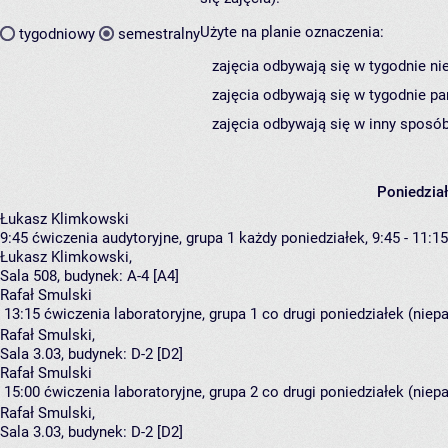
Użyte na planie oznaczenia:
tygodniowy
semestralny
zajęcia odbywają się w tygodnie ni
zajęcia odbywają się w tygodnie pa
zajęcia odbywają się w inny sposób
Poniedzia
Łukasz Klimkowski
9:45
ćwiczenia audytoryjne, grupa 1
każdy poniedziałek, 9:45 - 11:15
Łukasz Klimkowski
,
Sala 508,
budynek:
A-4 [A4]
Rafał Smulski
13:15
ćwiczenia laboratoryjne, grupa 1
co drugi poniedziałek (niepa
Rafał Smulski
,
Sala 3.03,
budynek:
D-2 [D2]
Rafał Smulski
15:00
ćwiczenia laboratoryjne, grupa 2
co drugi poniedziałek (niepa
Rafał Smulski
,
Sala 3.03,
budynek:
D-2 [D2]