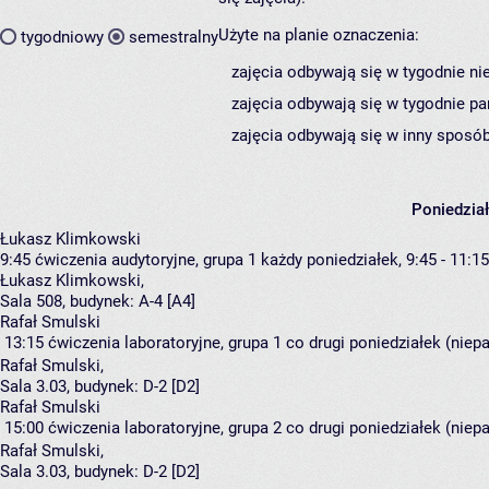
Użyte na planie oznaczenia:
tygodniowy
semestralny
zajęcia odbywają się w tygodnie ni
zajęcia odbywają się w tygodnie pa
zajęcia odbywają się w inny sposób
Poniedzia
Łukasz Klimkowski
9:45
ćwiczenia audytoryjne, grupa 1
każdy poniedziałek, 9:45 - 11:15
Łukasz Klimkowski
,
Sala 508,
budynek:
A-4 [A4]
Rafał Smulski
13:15
ćwiczenia laboratoryjne, grupa 1
co drugi poniedziałek (niepa
Rafał Smulski
,
Sala 3.03,
budynek:
D-2 [D2]
Rafał Smulski
15:00
ćwiczenia laboratoryjne, grupa 2
co drugi poniedziałek (niepa
Rafał Smulski
,
Sala 3.03,
budynek:
D-2 [D2]