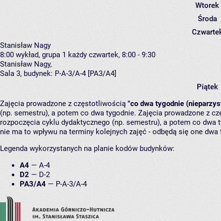
Wtorek
Środa
Czwarte
Stanisław Nagy
8:00
wykład, grupa 1
każdy czwartek, 8:00 - 9:30
Stanisław Nagy
,
Sala 3,
budynek:
P-A-3/A-4 [PA3/A4]
Piątek
Zajęcia prowadzone z częstotliwością
"co dwa tygodnie (nieparzys
(np. semestru), a potem co dwa tygodnie. Zajęcia prowadzone z cz
rozpoczęcia cyklu dydaktycznego (np. semestru), a potem co dwa ty
nie ma to wpływu na terminy kolejnych zajęć - odbędą się one dwa 
Legenda wykorzystanych na planie kodów budynków:
A4
—
A-4
D2
—
D-2
PA3/A4
—
P-A-3/A-4