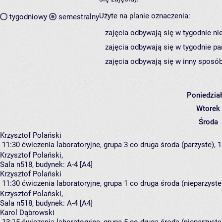
Użyte na planie oznaczenia:
tygodniowy
semestralny
zajęcia odbywają się w tygodnie ni
zajęcia odbywają się w tygodnie pa
zajęcia odbywają się w inny sposób
Poniedzia
Wtorek
Środa
Krzysztof Polański
11:30
ćwiczenia laboratoryjne, grupa 3
co druga środa (parzyste), 1
Krzysztof Polański
,
Sala n518,
budynek:
A-4 [A4]
Krzysztof Polański
11:30
ćwiczenia laboratoryjne, grupa 1
co druga środa (nieparzyste)
Krzysztof Polański
,
Sala n518,
budynek:
A-4 [A4]
Karol Dąbrowski