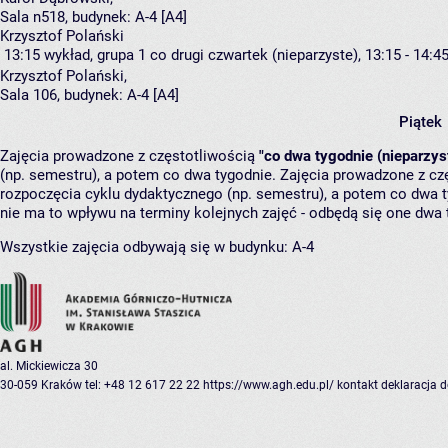
Sala n518,
budynek:
A-4 [A4]
Krzysztof Polański
13:15
wykład, grupa 1
co drugi czwartek (nieparzyste), 13:15 - 14:4
Krzysztof Polański
,
Sala 106,
budynek:
A-4 [A4]
Piątek
Zajęcia prowadzone z częstotliwością
"co dwa tygodnie (nieparzys
(np. semestru), a potem co dwa tygodnie. Zajęcia prowadzone z cz
rozpoczęcia cyklu dydaktycznego (np. semestru), a potem co dwa ty
nie ma to wpływu na terminy kolejnych zajęć - odbędą się one dwa 
Wszystkie zajęcia odbywają się w budynku:
A-4
al. Mickiewicza 30
30-059 Kraków
tel: +48 12 617 22 22
https://www.agh.edu.pl/
kontakt
deklaracja 