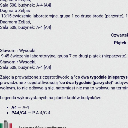
Sala 508,
budynek:
A-4 [A4]
Dagmara Zeljaś
13:15
ćwiczenia laboratoryjne, grupa 1
co druga środa (parzyste), 1
Dagmara Zeljaś
,
Sala 508,
budynek:
A-4 [A4]
Czwarte
Piątek
Sławomir Wysocki
9:45
ćwiczenia laboratoryjne, grupa 7
co drugi piątek (nieparzyste),
Sławomir Wysocki
,
Sala 508,
budynek:
A-4 [A4]
Zajęcia prowadzone z częstotliwością
"co dwa tygodnie (nieparzys
prowadzone z częstotliwością
"co dwa tygodnie (parzyste)"
odbywaj
wolnym, to nie odbywają się, natomiast nie ma to wpływu na termin
Legenda wykorzystanych na planie kodów budynków:
A4
—
A-4
PA4/C4
—
P-A-4/C-4