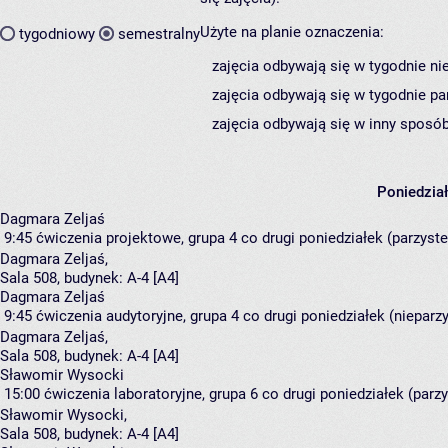
Użyte na planie oznaczenia:
tygodniowy
semestralny
zajęcia odbywają się w tygodnie ni
zajęcia odbywają się w tygodnie pa
zajęcia odbywają się w inny sposób
Poniedzia
Dagmara Zeljaś
9:45
ćwiczenia projektowe, grupa 4
co drugi poniedziałek (parzyste)
Dagmara Zeljaś
,
Sala 508,
budynek:
A-4 [A4]
Dagmara Zeljaś
9:45
ćwiczenia audytoryjne, grupa 4
co drugi poniedziałek (nieparzy
Dagmara Zeljaś
,
Sala 508,
budynek:
A-4 [A4]
Sławomir Wysocki
15:00
ćwiczenia laboratoryjne, grupa 6
co drugi poniedziałek (parzy
Sławomir Wysocki
,
Sala 508,
budynek:
A-4 [A4]