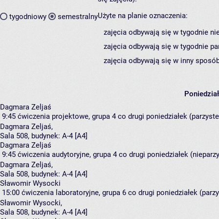
Użyte na planie oznaczenia:
tygodniowy
semestralny
zajęcia odbywają się w tygodnie ni
zajęcia odbywają się w tygodnie pa
zajęcia odbywają się w inny sposób
Poniedzia
Dagmara Zeljaś
9:45
ćwiczenia projektowe, grupa 4
co drugi poniedziałek (parzyste)
Dagmara Zeljaś
,
Sala 508,
budynek:
A-4 [A4]
Dagmara Zeljaś
9:45
ćwiczenia audytoryjne, grupa 4
co drugi poniedziałek (nieparzy
Dagmara Zeljaś
,
Sala 508,
budynek:
A-4 [A4]
Sławomir Wysocki
15:00
ćwiczenia laboratoryjne, grupa 6
co drugi poniedziałek (parzy
Sławomir Wysocki
,
Sala 508,
budynek:
A-4 [A4]