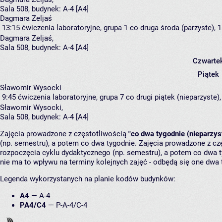
Sala 508,
budynek:
A-4 [A4]
Dagmara Zeljaś
13:15
ćwiczenia laboratoryjne, grupa 1
co druga środa (parzyste), 1
Dagmara Zeljaś
,
Sala 508,
budynek:
A-4 [A4]
Czwarte
Piątek
Sławomir Wysocki
9:45
ćwiczenia laboratoryjne, grupa 7
co drugi piątek (nieparzyste),
Sławomir Wysocki
,
Sala 508,
budynek:
A-4 [A4]
Zajęcia prowadzone z częstotliwością
"co dwa tygodnie (nieparzys
(np. semestru), a potem co dwa tygodnie. Zajęcia prowadzone z cz
rozpoczęcia cyklu dydaktycznego (np. semestru), a potem co dwa ty
nie ma to wpływu na terminy kolejnych zajęć - odbędą się one dwa 
Legenda wykorzystanych na planie kodów budynków:
A4
—
A-4
PA4/C4
—
P-A-4/C-4