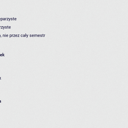
eparzyste
rzyste
, nie przez cały semestr
łek
k
a