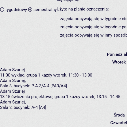
Użyte na planie oznaczenia:
tygodniowy
semestralny
zajęcia odbywają się w tygodnie ni
zajęcia odbywają się w tygodnie pa
zajęcia odbywają się w inny sposób
Poniedzia
Wtorek
Adam Szurlej
11:30
wykład, grupa 1
każdy wtorek, 11:30 - 13:00
Adam Szurlej
,
Sala 3,
budynek:
P-A-3/A-4 [PA3/A4]
Adam Szurlej
13:15
ćwiczenia projektowe, grupa 1
każdy wtorek, 13:15 - 14:45
Adam Szurlej
,
Sala 2,
budynek:
A-4 [A4]
Środa
Czwarte