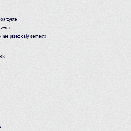
eparzyste
rzyste
, nie przez cały semestr
łek
k