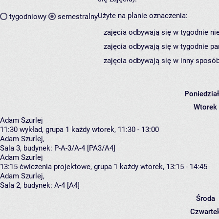
Użyte na planie oznaczenia:
tygodniowy
semestralny
zajęcia odbywają się w tygodnie ni
zajęcia odbywają się w tygodnie pa
zajęcia odbywają się w inny sposób
Poniedzia
Wtorek
Adam Szurlej
11:30
wykład, grupa 1
każdy wtorek, 11:30 - 13:00
Adam Szurlej
,
Sala 3,
budynek:
P-A-3/A-4 [PA3/A4]
Adam Szurlej
13:15
ćwiczenia projektowe, grupa 1
każdy wtorek, 13:15 - 14:45
Adam Szurlej
,
Sala 2,
budynek:
A-4 [A4]
Środa
Czwarte