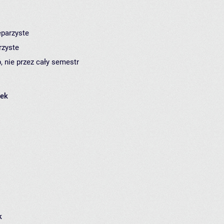
eparzyste
rzyste
, nie przez cały semestr
łek
k