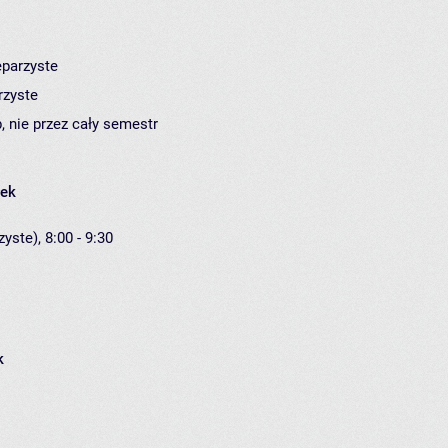
eparzyste
rzyste
, nie przez cały semestr
łek
yste), 8:00 - 9:30
k