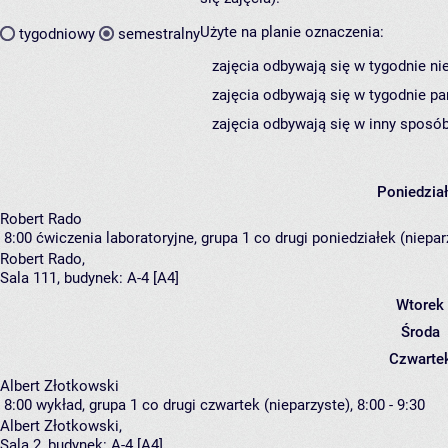
Użyte na planie oznaczenia:
tygodniowy
semestralny
zajęcia odbywają się w tygodnie ni
zajęcia odbywają się w tygodnie pa
zajęcia odbywają się w inny sposób
Poniedzia
Robert Rado
8:00
ćwiczenia laboratoryjne, grupa 1
co drugi poniedziałek (nieparz
Robert Rado
,
Sala 111,
budynek:
A-4 [A4]
Wtorek
Środa
Czwarte
Albert Złotkowski
8:00
wykład, grupa 1
co drugi czwartek (nieparzyste), 8:00 - 9:30
Albert Złotkowski
,
Sala 2,
budynek:
A-4 [A4]