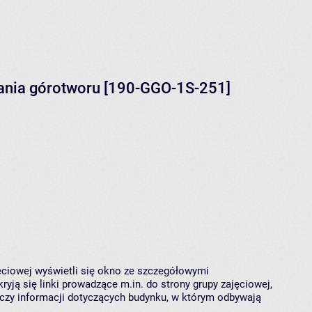
iania górotworu [190-GGO-1S-251]
jęciowej wyświetli się okno ze szczegółowymi
ryją się linki prowadzące m.in. do strony grupy zajęciowej,
czy informacji dotyczących budynku, w którym odbywają