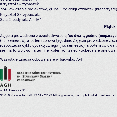
Krzysztof Skrzypaszek
9:45
ćwiczenia projektowe, grupa 1
co drugi czwartek (nieparzyste),
Krzysztof Skrzypaszek
,
Sala 2,
budynek:
A-4 [A4]
Piątek
Zajęcia prowadzone z częstotliwością
"co dwa tygodnie (nieparzys
(np. semestru), a potem co dwa tygodnie. Zajęcia prowadzone z cz
rozpoczęcia cyklu dydaktycznego (np. semestru), a potem co dwa ty
nie ma to wpływu na terminy kolejnych zajęć - odbędą się one dwa 
Wszystkie zajęcia odbywają się w budynku:
A-4
al. Mickiewicza 30
30-059 Kraków
tel: +48 12 617 22 22
https://www.agh.edu.pl/
kontakt
deklaracja 