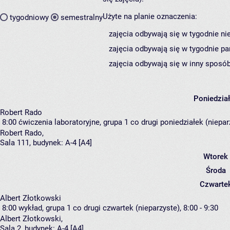
Użyte na planie oznaczenia:
tygodniowy
semestralny
zajęcia odbywają się w tygodnie ni
zajęcia odbywają się w tygodnie pa
zajęcia odbywają się w inny sposób
Poniedzia
Robert Rado
8:00
ćwiczenia laboratoryjne, grupa 1
co drugi poniedziałek (nieparz
Robert Rado
,
Sala 111,
budynek:
A-4 [A4]
Wtorek
Środa
Czwarte
Albert Złotkowski
8:00
wykład, grupa 1
co drugi czwartek (nieparzyste), 8:00 - 9:30
Albert Złotkowski
,
Sala 2,
budynek:
A-4 [A4]