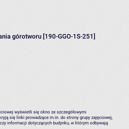
iania górotworu [190-GGO-1S-251]
jęciowej wyświetli się okno ze szczegółowymi
ryją się linki prowadzące m.in. do strony grupy zajęciowej,
czy informacji dotyczących budynku, w którym odbywają