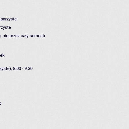
eparzyste
rzyste
, nie przez cały semestr
łek
yste), 8:00 - 9:30
k