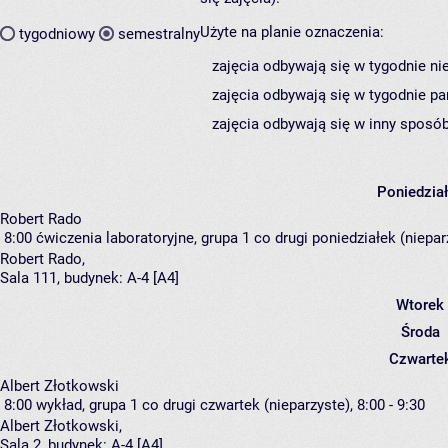
Użyte na planie oznaczenia:
tygodniowy
semestralny
zajęcia odbywają się w tygodnie ni
zajęcia odbywają się w tygodnie pa
zajęcia odbywają się w inny sposób
Poniedzia
Robert Rado
8:00
ćwiczenia laboratoryjne, grupa 1
co drugi poniedziałek (nieparz
Robert Rado
,
Sala 111,
budynek:
A-4 [A4]
Wtorek
Środa
Czwarte
Albert Złotkowski
8:00
wykład, grupa 1
co drugi czwartek (nieparzyste), 8:00 - 9:30
Albert Złotkowski
,
Sala 2,
budynek:
A-4 [A4]