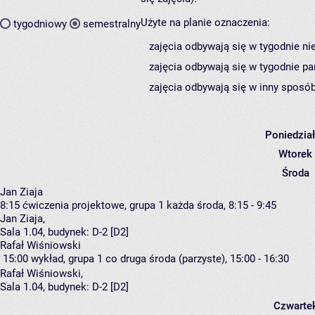
Użyte na planie oznaczenia:
tygodniowy
semestralny
zajęcia odbywają się w tygodnie ni
zajęcia odbywają się w tygodnie pa
zajęcia odbywają się w inny sposób
Poniedzia
Wtorek
Środa
Jan Ziaja
8:15
ćwiczenia projektowe, grupa 1
każda środa, 8:15 - 9:45
Jan Ziaja
,
Sala 1.04,
budynek:
D-2 [D2]
Rafał Wiśniowski
15:00
wykład, grupa 1
co druga środa (parzyste), 15:00 - 16:30
Rafał Wiśniowski
,
Sala 1.04,
budynek:
D-2 [D2]
Czwarte