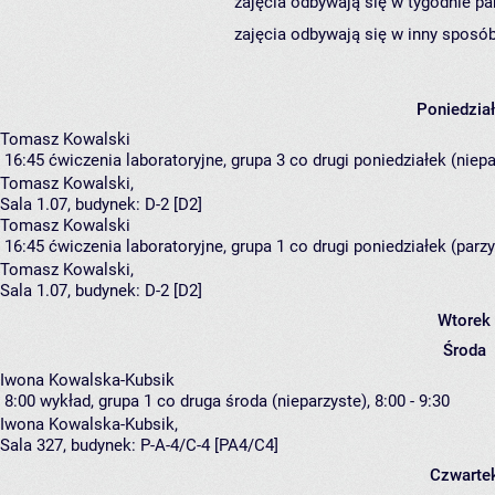
zajęcia odbywają się w tygodnie pa
zajęcia odbywają się w inny sposób
Poniedzia
Tomasz Kowalski
16:45
ćwiczenia laboratoryjne, grupa 3
co drugi poniedziałek (niepa
Tomasz Kowalski
,
Sala 1.07,
budynek:
D-2 [D2]
Tomasz Kowalski
16:45
ćwiczenia laboratoryjne, grupa 1
co drugi poniedziałek (parzy
Tomasz Kowalski
,
Sala 1.07,
budynek:
D-2 [D2]
Wtorek
Środa
Iwona Kowalska-Kubsik
8:00
wykład, grupa 1
co druga środa (nieparzyste), 8:00 - 9:30
Iwona Kowalska-Kubsik
,
Sala 327,
budynek:
P-A-4/C-4 [PA4/C4]
Czwarte