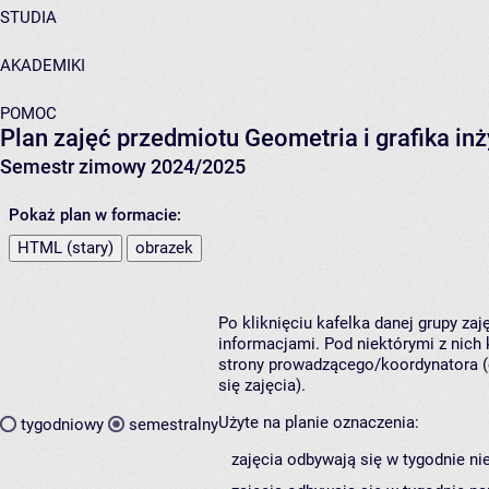
STUDIA
AKADEMIKI
POMOC
Plan zajęć przedmiotu Geometria i grafika i
Semestr zimowy 2024/2025
Pokaż plan w formacie:
HTML (stary)
obrazek
Po kliknięciu kafelka danej grupy za
informacjami. Pod niektórymi z nich k
strony prowadzącego/koordynatora (
się zajęcia).
Użyte na planie oznaczenia:
tygodniowy
semestralny
zajęcia odbywają się w tygodnie ni