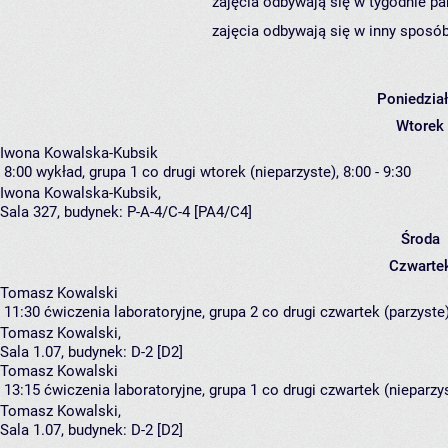
zajęcia odbywają się w tygodnie pa
zajęcia odbywają się w inny sposób
Poniedzia
Wtorek
Iwona Kowalska-Kubsik
8:00
wykład, grupa 1
co drugi wtorek (nieparzyste), 8:00 - 9:30
Iwona Kowalska-Kubsik
,
Sala 327,
budynek:
P-A-4/C-4 [PA4/C4]
Środa
Czwarte
Tomasz Kowalski
11:30
ćwiczenia laboratoryjne, grupa 2
co drugi czwartek (parzyste)
Tomasz Kowalski
,
Sala 1.07,
budynek:
D-2 [D2]
Tomasz Kowalski
13:15
ćwiczenia laboratoryjne, grupa 1
co drugi czwartek (nieparzys
Tomasz Kowalski
,
Sala 1.07,
budynek:
D-2 [D2]