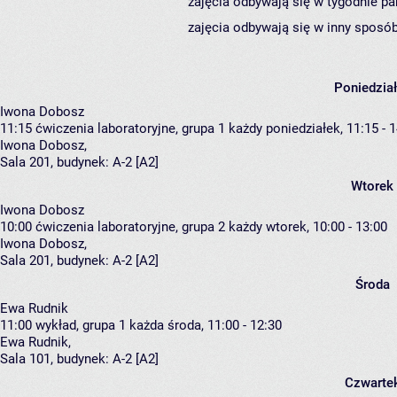
zajęcia odbywają się w tygodnie pa
zajęcia odbywają się w inny sposób
Poniedzia
Iwona Dobosz
11:15
ćwiczenia laboratoryjne, grupa 1
każdy poniedziałek, 11:15 - 
Iwona Dobosz
,
Sala 201,
budynek:
A-2 [A2]
Wtorek
Iwona Dobosz
10:00
ćwiczenia laboratoryjne, grupa 2
każdy wtorek, 10:00 - 13:00
Iwona Dobosz
,
Sala 201,
budynek:
A-2 [A2]
Środa
Ewa Rudnik
11:00
wykład, grupa 1
każda środa, 11:00 - 12:30
Ewa Rudnik
,
Sala 101,
budynek:
A-2 [A2]
Czwarte