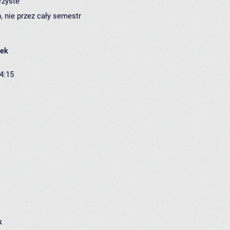
rzyste
, nie przez cały semestr
łek
14:15
k