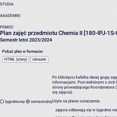
STUDIA
AKADEMIKI
POMOC
Plan zajęć przedmiotu Chemia II [180-IPJ-1S-
Semestr letni 2023/2024
Pokaż plan w formacie:
HTML (stary)
obrazek
Po kliknięciu kafelka danej grupy za
informacjami. Pod niektórymi z nich k
strony prowadzącego/koordynatora (
się zajęcia).
Użyte na planie oznaczenia:
tygodniowy
semestralny
zajęcia odbywają się w tygodnie ni