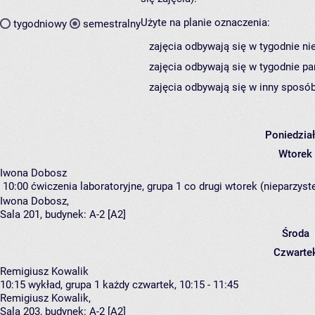
Użyte na planie oznaczenia:
tygodniowy
semestralny
zajęcia odbywają się w tygodnie ni
zajęcia odbywają się w tygodnie pa
zajęcia odbywają się w inny sposób
Poniedzia
Wtorek
Iwona Dobosz
10:00
ćwiczenia laboratoryjne, grupa 1
co drugi wtorek (nieparzyste
Iwona Dobosz
,
Sala 201,
budynek:
A-2 [A2]
Środa
Czwarte
Remigiusz Kowalik
10:15
wykład, grupa 1
każdy czwartek, 10:15 - 11:45
Remigiusz Kowalik
,
Sala 203,
budynek:
A-2 [A2]