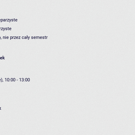
eparzyste
rzyste
, nie przez cały semestr
łek
), 10:00 - 13:00
k